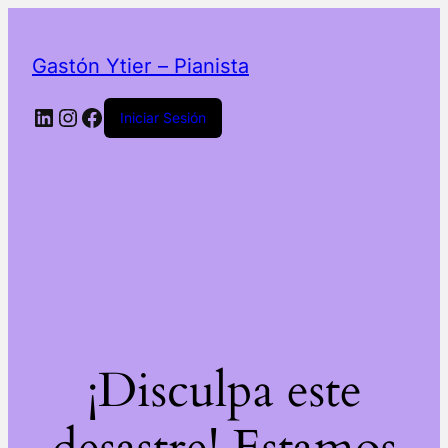
Gastón Ytier – Pianista
LinkedIn
Instagram
Facebook
Iniciar Sesión
¡Disculpa este
desastre! Estamos