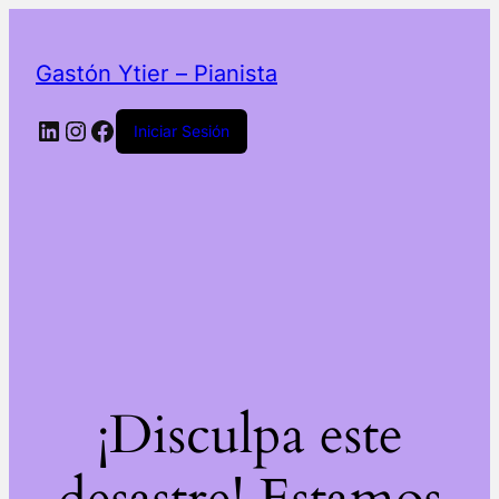
Gastón Ytier – Pianista
LinkedIn
Instagram
Facebook
Iniciar Sesión
¡Disculpa este
desastre! Estamos