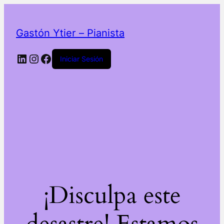
Gastón Ytier – Pianista
LinkedIn
Instagram
Facebook
Iniciar Sesión
¡Disculpa este
desastre! Estamos